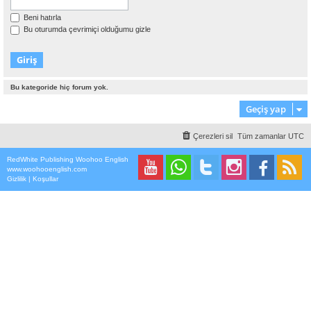
Beni hatırla
Bu oturumda çevrimiçi olduğumu gizle
Bu kategoride hiç forum yok.
Geçiş yap
Çerezleri sil
Tüm zamanlar
UTC
RedWhite Publishing Woohoo English
www.woohooenglish.com
Gizlilik
|
Koşullar