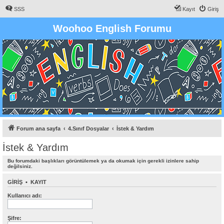
SSS
Kayıt
Giriş
Woohoo English Forumu
Forum ana sayfa
4.Sınıf Dosyalar
İstek & Yardım
İstek & Yardım
Bu forumdaki başlıkları görüntülemek ya da okumak için gerekli izinlere sahip
değilsiniz.
GIRIŞ
•
KAYIT
Kullanıcı adı:
Şifre: